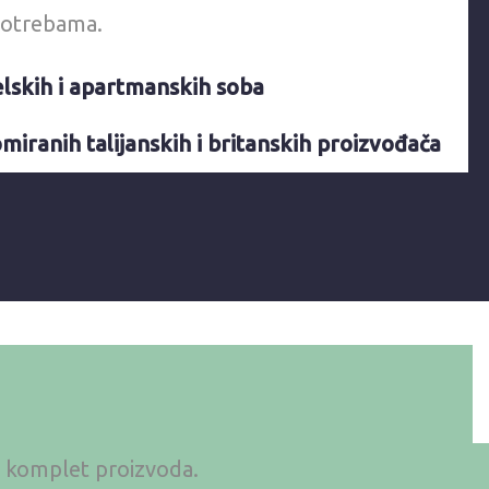
otrebama.
lskih i apartmanskih soba
iranih talijanskih i britanskih proizvođača
an komplet proizvoda.