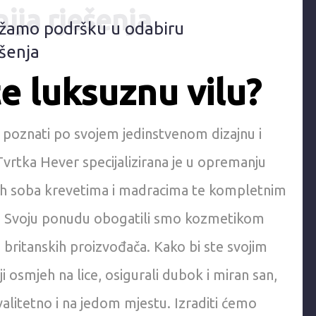
ija rješenja
žamo podršku u odabiru
ešenja
 luksuznu vilu?
i poznati po svojem jedinstvenom dizajnu i
rtka Hever specijalizirana je u opremanju
ih soba krevetima i madracima te kompletnim
 Svoju ponudu obogatili smo kozmetikom
i britanskih proizvođača. Kako bi ste svojim
i osmjeh na lice, osigurali dubok i miran san,
alitetno i na jedom mjestu. Izraditi ćemo