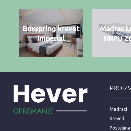
Boxspring krevet
Madrac L
Imperial
HRPU 2
PROIZ
Madraci
Kreveti
Posteljina