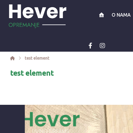
O NAMA
test element
test element