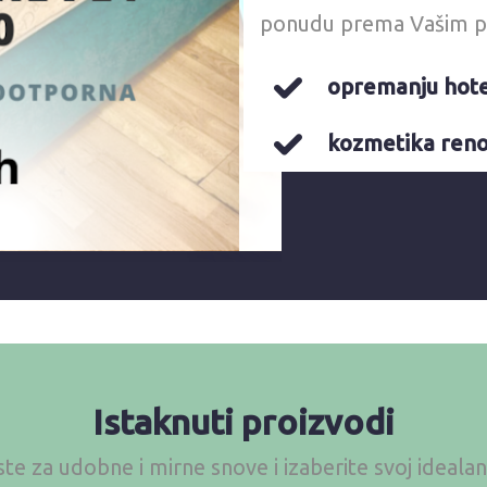
ponudu prema Vašim p
opremanju hote
kozmetika renom
Istaknuti proizvodi
te za udobne i mirne snove i izaberite svoj ideal