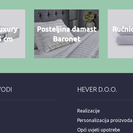
uxury
Posteljina damast
Ručnic
6 cm
Baronet
VODI
HEVER D.O.O.
Realizacije
Personalizacija proizvoda
Opći uvjeti upotrebe