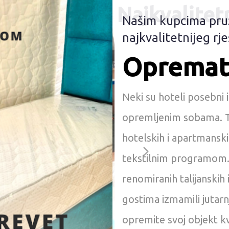
Najkvalitetn
Našim kupcima pru
najkvalitetnijeg rj
Opremate
Neki su hoteli posebni 
opremljenim sobama. Tv
hotelskih i apartmansk
tekstilnim programom.
renomiranih talijanskih 
gostima izmamili jutarnj
opremite svoj objekt kv