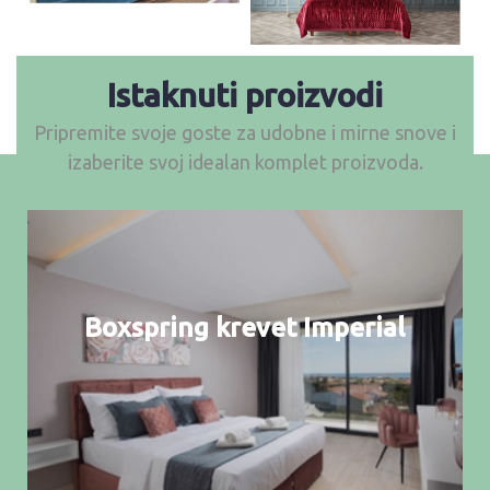
Istaknuti proizvodi
Pripremite svoje goste za udobne i mirne snove i
izaberite svoj idealan komplet proizvoda.
Boxspring krevet Imperial