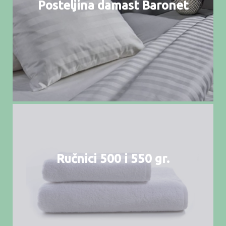
Posteljina damast Baronet
Ručnici 500 i 550 gr.