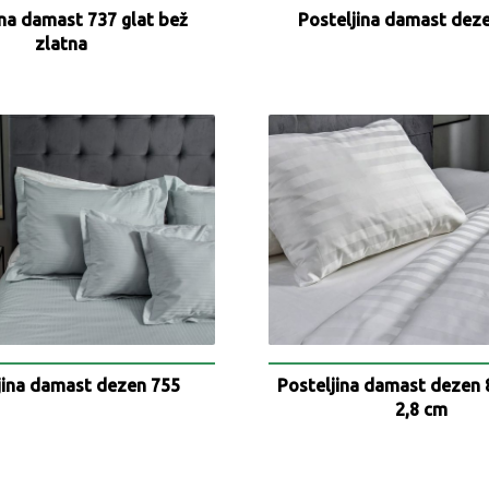
ina damast 737 glat bež
Posteljina damast dez
zlatna
jina damast dezen 755
Posteljina damast dezen 
2,8 cm