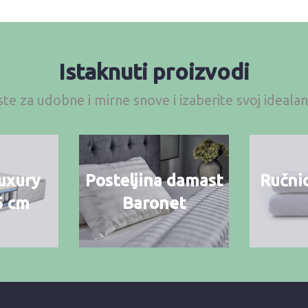
Istaknuti proizvodi
te za udobne i mirne snove i izaberite svoj ideal
uxury
Posteljina damast
Ručnic
6 cm
Baronet