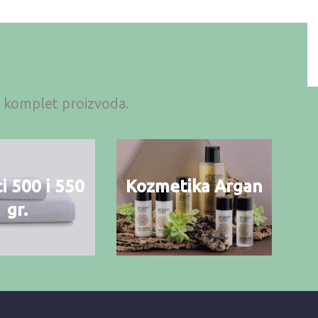
an komplet proizvoda.
i 500 i 550
Kozmetika Argan
gr.