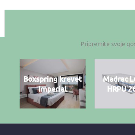
Pripremite svoje gos
Boxspring krevet
Madrac L
Imperial
HRPU 2