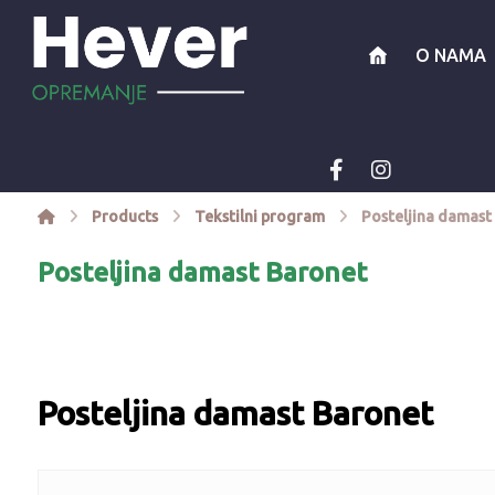
O NAMA
Products
Tekstilni program
Posteljina damast
Posteljina damast Baronet
Posteljina damast Baronet