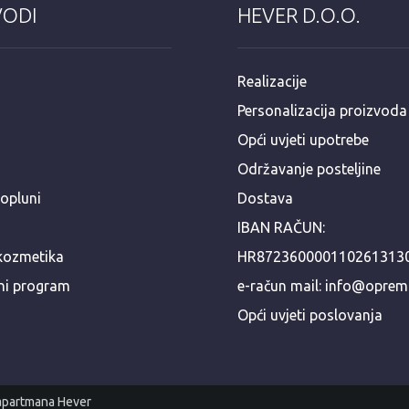
VODI
HEVER D.O.O.
Realizacije
Personalizacija proizvoda
Opći uvjeti upotrebe
Održavanje posteljine
popluni
Dostava
IBAN RAČUN:
kozmetika
HR872360000110261313
ni program
e-račun mail: info@opre
Opći uvjeti poslovanja
 apartmana Hever