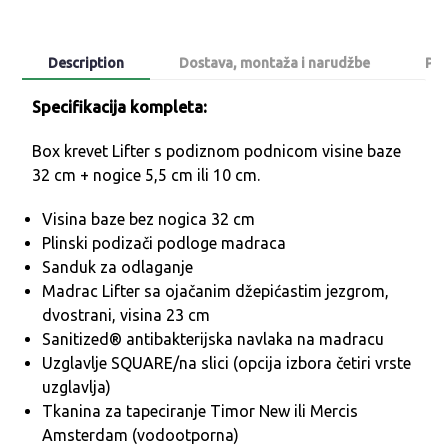
Description
Dostava, montaža i narudžbe
Poš
Specifikacija kompleta:
Box krevet Lifter s podiznom podnicom visine baze
32 cm + nogice 5,5 cm ili 10 cm.
Visina baze bez nogica 32 cm
Plinski podizači podloge madraca
Sanduk za odlaganje
Madrac Lifter sa ojačanim džepićastim jezgrom,
dvostrani, visina 23 cm
Sanitized® antibakterijska navlaka na madracu
Uzglavlje SQUARE/na slici (opcija izbora četiri vrste
uzglavlja)
Tkanina za tapeciranje Timor New ili Mercis
Amsterdam (vodootporna)