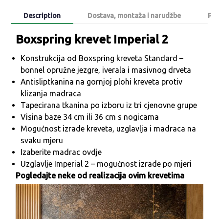
Description
Dostava, montaža i narudžbe
Poš
Boxspring krevet Imperial 2
Konstrukcija od Boxspring kreveta Standard –
bonnel opružne jezgre, iverala i masivnog drveta
Antisliptkanina na gornjoj plohi kreveta protiv
klizanja madraca
Tapecirana tkanina po izboru iz tri cjenovne grupe
Visina baze 34 cm ili 36 cm s nogicama
Mogućnost izrade kreveta, uzglavlja i madraca na
svaku mjeru
Izaberite madrac
ovdje
Uzglavlje Imperial 2 – mogućnost izrade po mjeri
Pogledajte neke od realizacija ovim krevetima