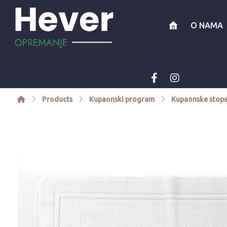
O NAMA
Products
Kupaonski program
Kupaonske stop