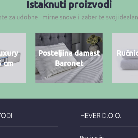
Istaknuti proizvodi
te za udobne i mirne snove i izaberite svoj ideal
uxury
Posteljina damast
Ručnic
6 cm
Baronet
VODI
HEVER D.O.O.
Realizacije