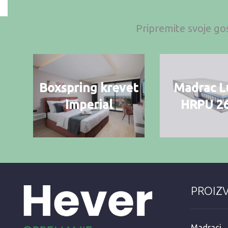
Pripremite svoje gos
Boxspring krevet
Madrac L
Imperial
HRPU 2
PROIZ
Madraci