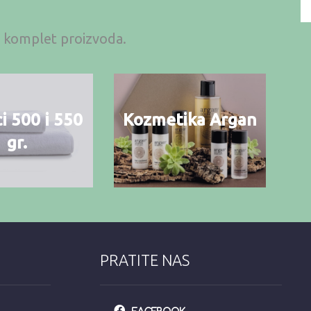
an komplet proizvoda.
i 500 i 550
Kozmetika Argan
gr.
PRATITE NAS