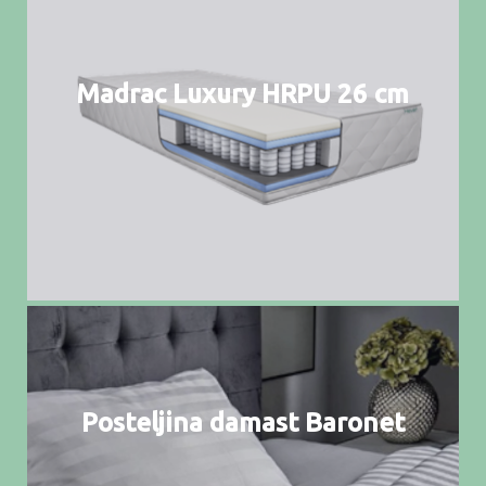
Madrac Luxury HRPU 26 cm
Posteljina damast Baronet