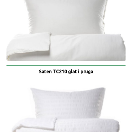
Saten TC210 glat i pruga