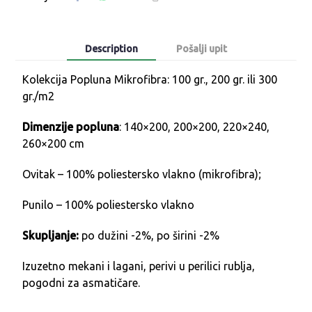
Description
Pošalji upit
Kolekcija Popluna Mikrofibra: 100 gr., 200 gr. ili 300
gr./m2
Dimenzije popluna
: 140×200, 200×200, 220×240,
260×200 cm
Ovitak – 100% poliestersko vlakno (mikrofibra);
Punilo – 100% poliestersko vlakno
Skupljanje:
po dužini -2%, po širini -2%
Izuzetno mekani i lagani, perivi u perilici rublja,
pogodni za asmatičare.