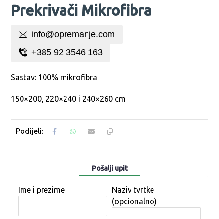
Prekrivači Mikrofibra
info@opremanje.com
+385 92 3546 163
Sastav: 100% mikrofibra
150×200, 220×240 i 240×260 cm
Pošalji upit
Ime i prezime
Naziv tvrtke
(opcionalno)