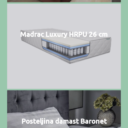
Madrac Luxury HRPU 26 cm
Posteljina damast Baronet