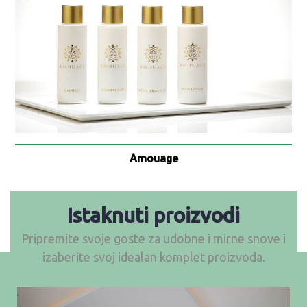
Amouage
Istaknuti proizvodi
Pripremite svoje goste za udobne i mirne snove i
izaberite svoj idealan komplet proizvoda.