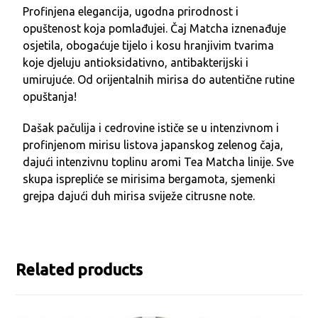
Profinjena elegancija, ugodna prirodnost i
opuštenost koja pomlađujei. Čaj Matcha iznenađuje
osjetila, obogaćuje tijelo i kosu hranjivim tvarima
koje djeluju antioksidativno, antibakterijski i
umirujuće. Od orijentalnih mirisa do autentične rutine
opuštanja!
Dašak pačulija i cedrovine ističe se u intenzivnom i
profinjenom mirisu listova japanskog zelenog čaja,
dajući intenzivnu toplinu aromi Tea Matcha linije. Sve
skupa isprepliće se mirisima bergamota, sjemenki
grejpa dajući duh mirisa sviježe citrusne note.
Related products