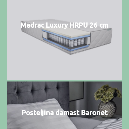
Madrac Luxury HRPU 26 cm
Posteljina damast Baronet