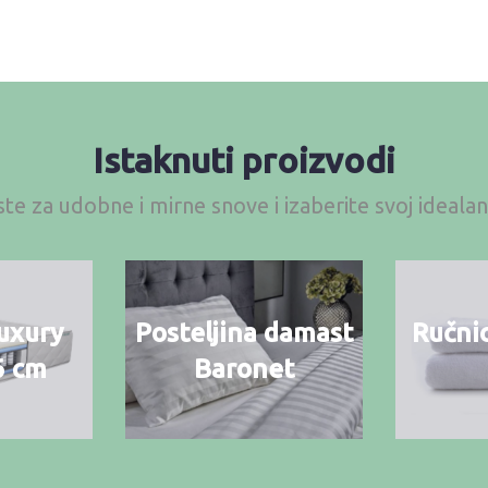
Istaknuti proizvodi
te za udobne i mirne snove i izaberite svoj ideal
uxury
Posteljina damast
Ručnic
6 cm
Baronet