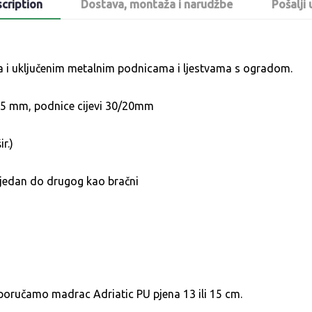
cription
Dostava, montaža i narudžbe
Pošalji 
 i uključenim metalnim podnicama i ljestvama s ogradom.
 1,5 mm, podnice cijevi 30/20mm
r.)
i jedan do drugog kao bračni
poručamo madrac Adriatic PU pjena 13 ili 15 cm.