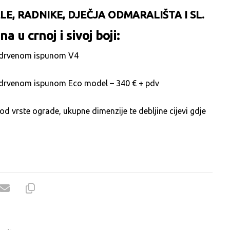
LE, RADNIKE, DJEČJA ODMARALIŠTA I SL.
 u crnoj i sivoj boji:
 s drvenom ispunom V4
 s drvenom ispunom Eco model – 340 € + pdv
d vrste ograde, ukupne dimenzije te debljine cijevi gdje