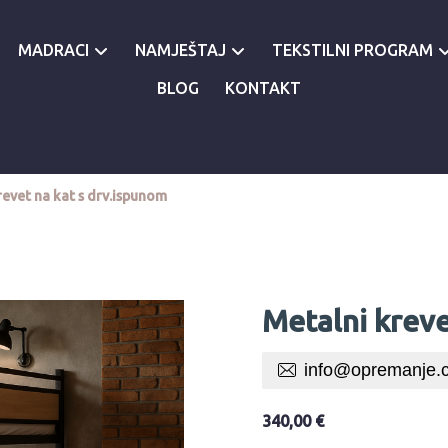
MADRACI
NAMJEŠTAJ
TEKSTILNI PROGRAM
BLOG
KONTAKT
revet na kat s drv.ispunom
Metalni kreve
info@opremanje.
340,00
€