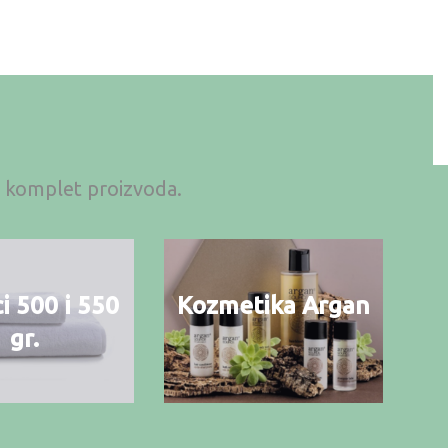
an komplet proizvoda.
i 500 i 550
Kozmetika Argan
gr.