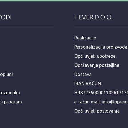
VODI
HEVER D.O.O.
Realizacije
Personalizacija proizvoda
Opći uvjeti upotrebe
Održavanje posteljine
popluni
Dostava
IBAN RAČUN:
kozmetika
HR872360000110261313
ni program
e-račun mail: info@opre
Opći uvjeti poslovanja