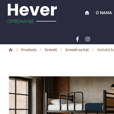
O NAMA
Products
Kreveti
Kreveti na kat
Metalni k