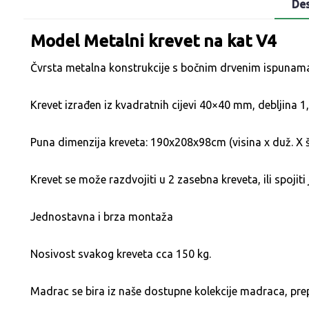
Des
Model Metalni krevet na kat V4
Čvrsta metalna konstrukcije s bočnim drvenim ispunama
Krevet izrađen iz kvadratnih cijevi 40×40 mm, debljina
Puna dimenzija kreveta: 190x208x98cm (visina x duž. X ši
Krevet se može razdvojiti u 2 zasebna kreveta, ili spojit
Jednostavna i brza montaža
Nosivost svakog kreveta cca 150 kg.
Madrac se bira iz naše dostupne kolekcije madraca, pre