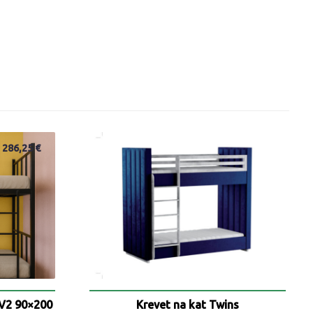
286,25
€
_V2 90×200
Krevet na kat Twins