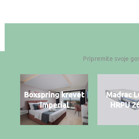
Pripremite svoje gos
Boxspring krevet
Madrac L
Imperial
HRPU 2