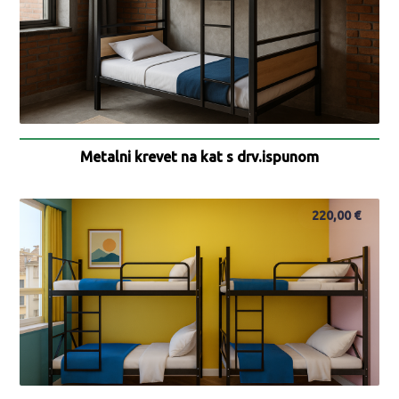
Metalni krevet na kat s drv.ispunom
220,00
€