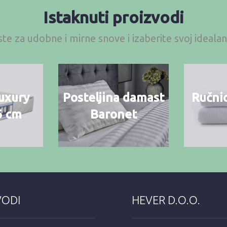
Istaknuti proizvodi
te za udobne i mirne snove i izaberite svoj ideal
uxury
Posteljina damast
Ručnic
6 cm
Baronet
VODI
HEVER D.O.O.