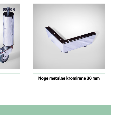
99,00
€
Noge metalne kromirane 30 mm