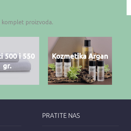
an komplet proizvoda.
i 500 i 550
Kozmetika Argan
gr.
PRATITE NAS