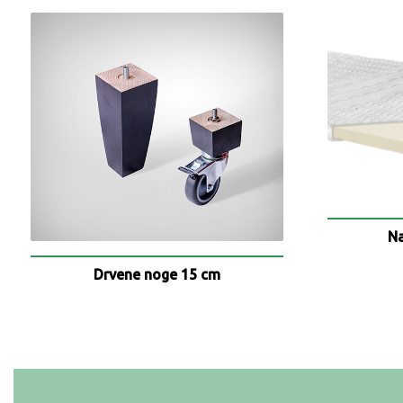
N
Drvene noge 15 cm