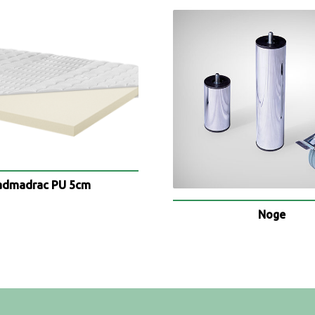
admadrac PU 5cm
Noge