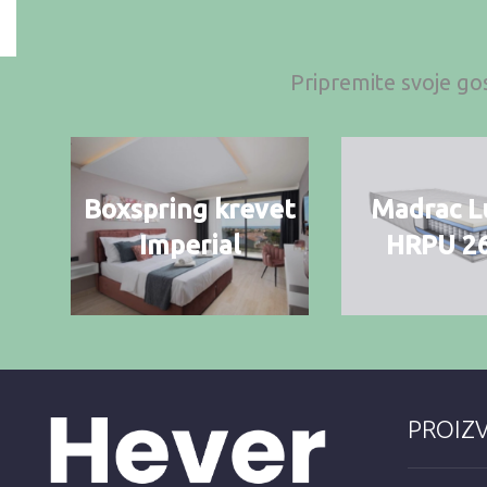
Pripremite svoje gos
Boxspring krevet
Madrac L
Imperial
HRPU 2
PROIZ