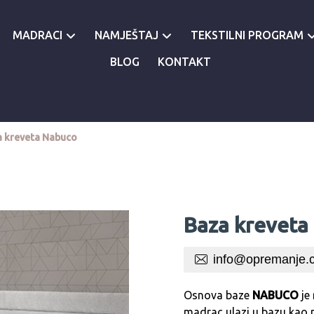
MADRACI
NAMJEŠTAJ
TEKSTILNI PROGRAM
BLOG
KONTAKT
 kreveta Nabuco
Baza kreveta
info@opremanje.
Osnova baze
NABUCO
je
madrac ulazi u bazu kao 