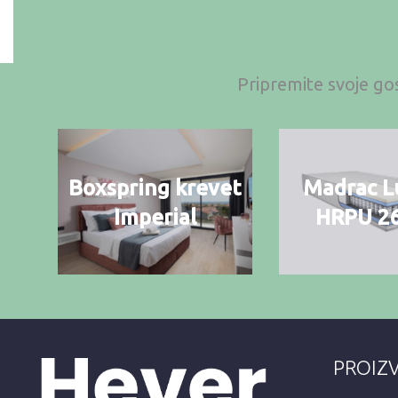
Pripremite svoje gos
Boxspring krevet
Madrac L
Imperial
HRPU 2
PROIZ