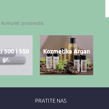
an komplet proizvoda.
i 500 i 550
Kozmetika Argan
gr.
PRATITE NAS