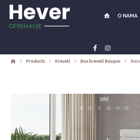
O NAMA
Products
Kreveti
Box kreveti Bosquo
Baza