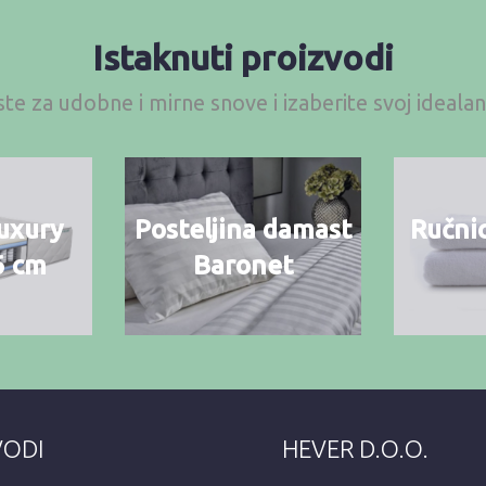
Istaknuti proizvodi
te za udobne i mirne snove i izaberite svoj ideal
uxury
Posteljina damast
Ručnic
6 cm
Baronet
VODI
HEVER D.O.O.