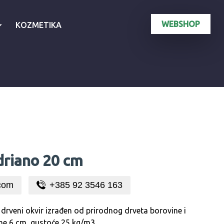
WEBSHOP
KOZMETIKA
driano 20 cm
com
+385 92 3546 163
rveni okvir izrađen od prirodnog drveta borovine i
ine 6 cm, gustoće 25 kg/m3.