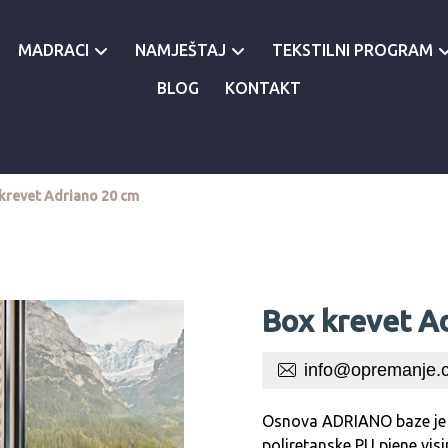
MADRACI
NAMJEŠTAJ
TEKSTILNI PROGRAM
BLOG
KONTAKT
krevet Adriano 20 cm
Box krevet A
info@opremanje.
Osnova ADRIANO baze je d
poliretanske PU pjene vis