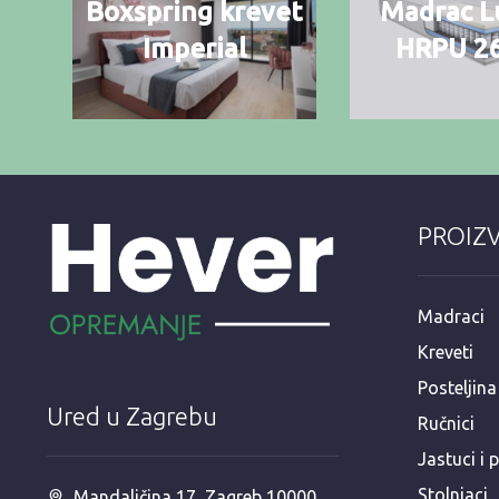
Boxspring krevet
Madrac L
Imperial
HRPU 2
PROIZ
Madraci
Kreveti
Posteljina
Ured u Zagrebu
Ručnici
Jastuci i 
Stolnjaci
Mandaličina 17, Zagreb 10000