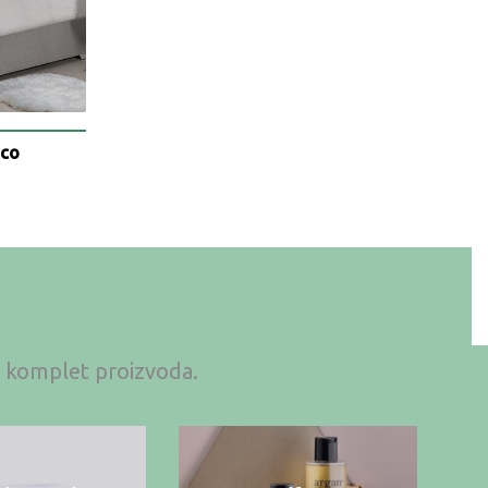
uco
an komplet proizvoda.