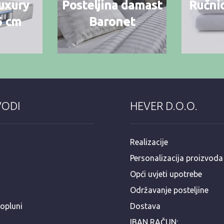
uxury
Posteljina damast
Ručnic
6 cm
Baronet
VODI
HEVER D.O.O.
Realizacije
Personalizacija proizvoda
Opći uvjeti upotrebe
Održavanje posteljine
popluni
Dostava
IBAN RAČUN: