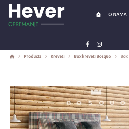
O NAMA
Products
Kreveti
Box kreveti Bosquo
Box 