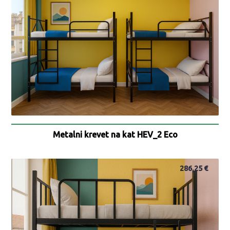
Metalni krevet na kat HEV_2 Eco
286,25
€