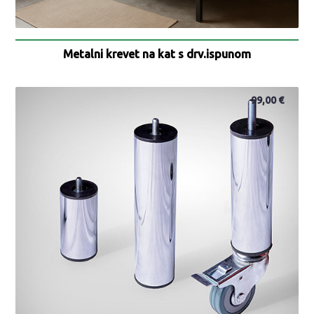
Metalni krevet na kat s drv.ispunom
99,00
€